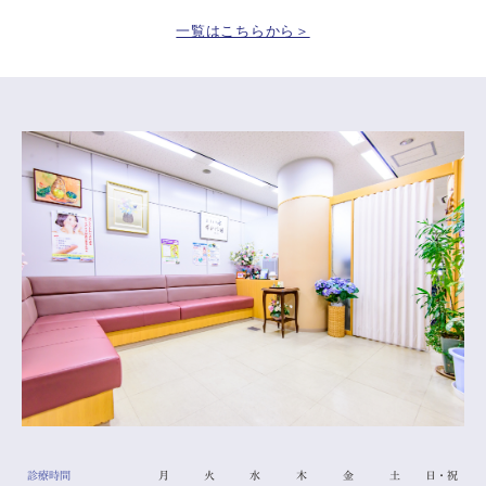
一覧はこちらから＞
診療時間
月
火
水
木
金
土
日・祝