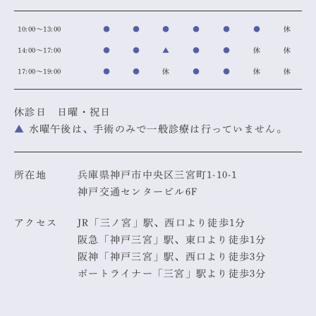
10:00～13:00
●
●
●
●
●
●
休
14:00～17:00
●
●
▲
●
●
休
休
17:00～19:00
●
●
休
●
●
休
休
休診日 日曜・祝日
▲
水曜午後は、手術のみで一般診療は行っていません。
所在地
兵庫県神戸市中央区三宮町1-10-1
神戸交通センタービル6F
アクセス
JR「三ノ宮」駅、西口より徒歩1分
阪急「神戸三宮」駅、東口より徒歩1分
阪神「神戸三宮」駅、西口より徒歩3分
ポートライナー「三宮」駅より徒歩3分